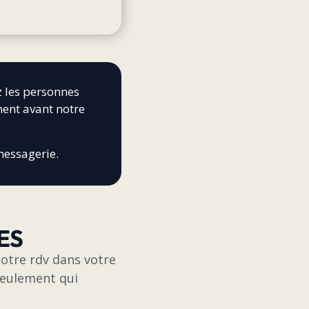
z les personnes
ment avant notre
messagerie.
ES
notre rdv dans votre
seulement qui