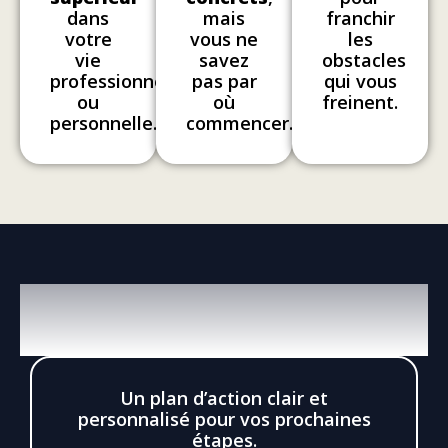
dans
mais
franchir
votre
vous ne
les
vie
savez
obstacles
professionnelle
pas par
qui vous
ou
où
freinent.
personnelle.
commencer.
VOICI CE QUE VOUS ALLEZ
OBTENIR
Un plan d’action clair et
personnalisé pour vos prochaines
étapes.