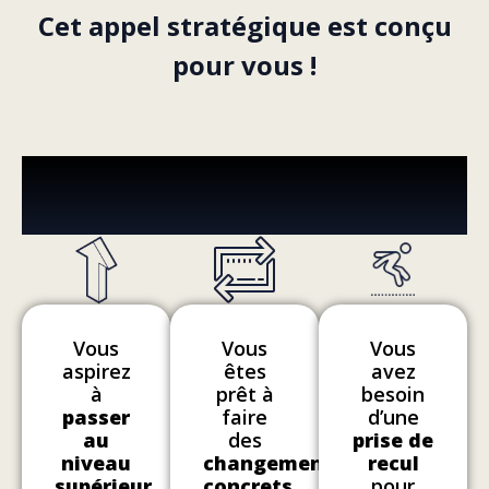
Cet appel stratégique est conçu
pour vous !
CET APPEL EST FAIT POUR
VOUS SI...
Vous
Vous
Vous
aspirez
êtes
avez
à
prêt à
besoin
passer
faire
d’une
au
des
prise de
niveau
changements
recul
supérieur
concrets
,
pour