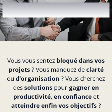
RÉSERVEZ VOTRE APPEL
STRATÉGIQUE OFFERT
Vous vous sentez
bloqué dans vos
projets
? Vous manquez de
clarté
ou
d’organisation
? Vous cherchez
des
solutions
pour
gagner en
productivité
,
en confiance
et
atteindre enfin vos objectifs
?